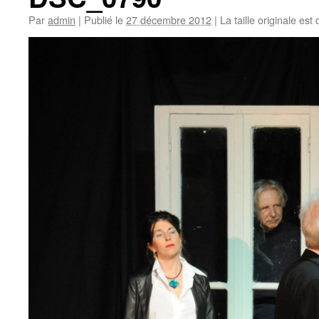
Par
admin
|
Publié le
27 décembre 2012
|
La taille originale est