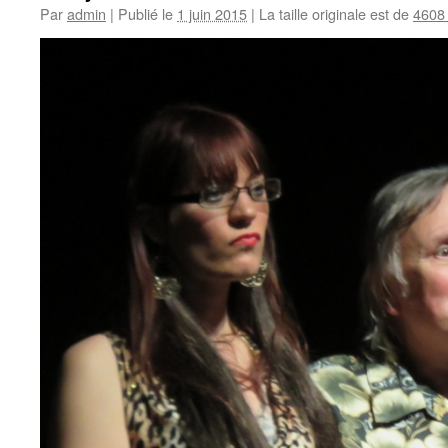
Par
admin
|
Publié le
1 juin 2015
|
La taille originale est de
4608