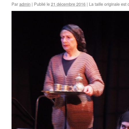
Par
admin
|
Publié le
21 décembre 2016
|
La taille originale est