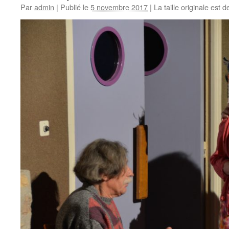
Par
admin
|
Publié le
5 novembre 2017
|
La taille originale est 