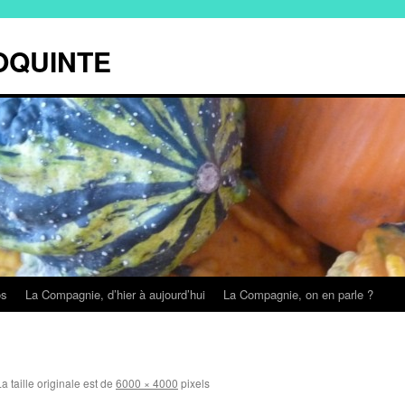
OQUINTE
os
La Compagnie, d’hier à aujourd’hui
La Compagnie, on en parle ?
a taille originale est de
6000 × 4000
pixels